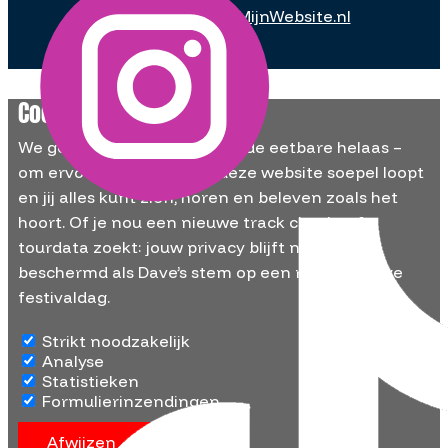
Webdesign:
MaakMijnWebsite.nl
Cookies & Privacy
We gebruiken cookies – niet de eetbare helaas –
om ervoor te zorgen dat deze website soepel loopt
en jij alles kunt zien, horen en beleven zoals het
hoort. Of je nou een nieuwe track checkt of
tourdata zoekt: jouw privacy blijft net zo
beschermd als Dave’s stem op een regenachtige
festivaldag.
Strikt noodzakelijk
Analyse
Statistieken
Formulierinzendingen
Afwijzen
Akkoord