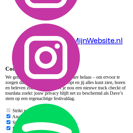
©
2026
| DAVEVANDEDAM.NL
| Alle rechten voorbehouden
Webdesign:
MaakMijnWebsite.nl
Cookies & Privacy
We gebruiken cookies – niet de eetbare helaas – om ervoor te
zorgen dat deze website soepel loopt en jij alles kunt zien, horen
en beleven zoals het hoort. Of je nou een nieuwe track checkt of
tourdata zoekt: jouw privacy blijft net zo beschermd als Dave’s
stem op een regenachtige festivaldag.
Strikt noodzakelijk
Analyse
Statistieken
Formulierinzendingen